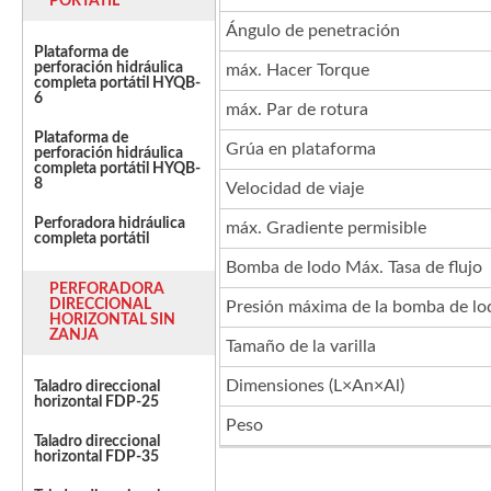
PORTÁTIL
Ángulo de penetración
Plataforma de
perforación hidráulica
máx. Hacer Torque
completa portátil HYQB-
6
máx. Par de rotura
Plataforma de
Grúa en plataforma
perforación hidráulica
completa portátil HYQB-
8
Velocidad de viaje
Perforadora hidráulica
máx. Gradiente permisible
completa portátil
Bomba de lodo Máx. Tasa de flujo
PERFORADORA
DIRECCIONAL
Presión máxima de la bomba de lo
HORIZONTAL SIN
ZANJA
Tamaño de la varilla
Dimensiones (L×An×Al)
Taladro direccional
horizontal FDP-25
Peso
Taladro direccional
horizontal FDP-35