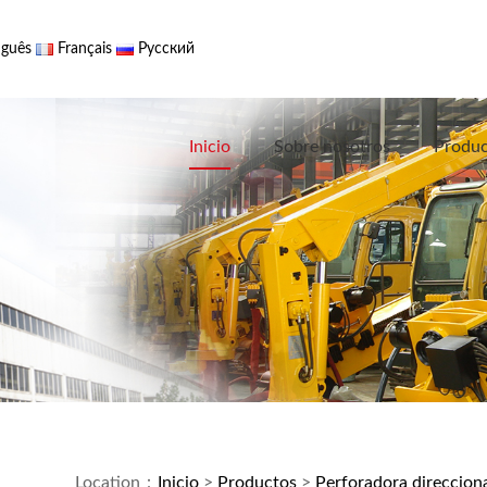
guês
Français
Русский
Inicio
Sobre nosotros
Produc
Location：
Inicio
>
Productos
>
Perforadora direcciona