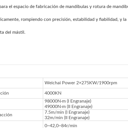
 para el espacio de fabricación de mandíbulas y rotura de mandíbu
camente, rompiendo con precisión, estabilidad y fiabilidad, y la 
a del mástil.
Weichai Power 2×275KW/1900rpm
ción
4000KN
98000N·m (I Engranaje)
49000N·m (II Engranaje)
7.5m/min (I Engranaje)
acción
32m/min (II Engranaje)
0~42,0~84r/min