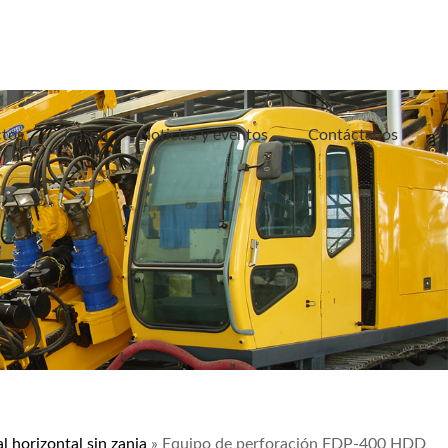
tos
Caso
Noticias y eventos
Contáctanos
l horizontal sin zanja
» Equipo de perforación FDP-400 HDD