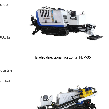
ad de
U., la
Taladro direccional horizontal FDP-35
ndustrie
ocidad