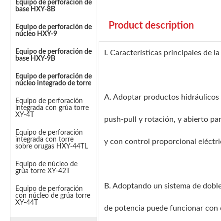
Equipo de perforación de
base HXY-8B
Product description
Equipo de perforación de
núcleo HXY-9
Equipo de perforación de
I. Características principales de l
base HXY-9B
Equipo de perforación de
núcleo integrado de torre
A. Adoptar productos hidráulicos 
Equipo de perforación
integrada con grúa torre
XY-4T
push-pull y rotación, y abierto pa
Equipo de perforación
integrada con torre
y con control proporcional eléctric
sobre orugas HXY-44TL
Equipo de núcleo de
grúa torre XY-42T
B. Adoptando un sistema de doble 
Equipo de perforación
con núcleo de grúa torre
XY-44T
de potencia puede funcionar con d