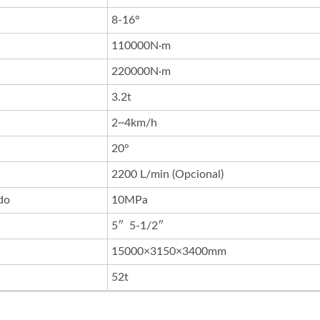
8-16°
110000N·m
220000N·m
3.2t
2~4km/h
20°
2200 L/min (Opcional)
do
10MPa
5″ 5-1/2″
15000×3150×3400mm
52t