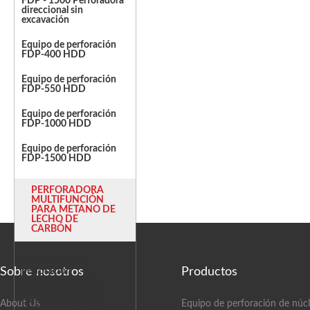
FDP - 1500 Perforadora
direccional sin
excavación
Equipo de perforación
FDP-400 HDD
Equipo de perforación
FDP-550 HDD
Equipo de perforación
FDP-1000 HDD
Equipo de perforación
FDP-1500 HDD
PERFORADORA
MULTIFUNCIÓN
PARA METANO DE
LECHO DE
CARBÓN
Plataforma de
Sobre nosotros
Productos
perforación
multifuncional de
metano de lecho de
carbón montada en
About Us
Equipo de perforación de núc