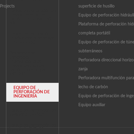
vehículo HMC-800
Projects
superficie de husillo
Equipo de perforación de
metano de lecho de
Equipo de perforación hidrául
carbón tipo orugas MD-
500
Plataforma de perforación hid
completa portátil
Equipo de perforación
multifuncional de orugas
Equipo de perforación de túne
CBM MD-750
subterráneos
Plataforma de
perforación
Perforadora direccional horizo
multifuncional de
metano de capa de
zanja
carbón sobre orugas
MD-900
Perforadora multifunción par
lecho de carbón
EQUIPO DE
PERFORACIÓN DE
Equipo de perforación de inge
INGENIERÍA
Equipo auxiliar
Equipo de perforación de
ingeniería GM-20A
Equipo de perforación de
ingeniería GYD-20